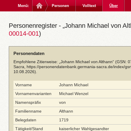
Menü:
Personen
Volltext
Über
Personenregister - „Johann Michael von Alt
00014-001
)
Personendaten
Empfohlene Zitierweise: „Johann Michael von Althann“ (GSN: 
Sacra,
https://personendatenbank.germania-sacra.de/index/g
10.08.2026).
Vorname
Johann Michael
Vornamenvarianten
Michael Wenzel
Namenspräfix
von
Familienname
Althann
Belegdaten
1719
Tätigkeit/Stand
kaiserlicher Wahlgesandter