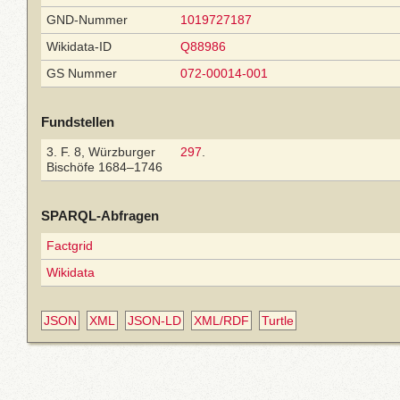
GND-Nummer
1019727187
Wikidata-ID
Q88986
GS Nummer
072-00014-001
Fundstellen
3. F. 8, Würzburger
297
.
Bischöfe 1684–1746
SPARQL-Abfragen
Factgrid
Wikidata
JSON
XML
JSON-LD
XML/RDF
Turtle