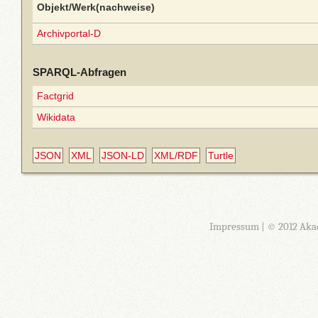
Objekt/Werk(nachweise)
Archivportal-D
SPARQL-Abfragen
Factgrid
Wikidata
JSON
XML
JSON-LD
XML/RDF
Turtle
Impressum
| © 2012 Aka