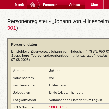
Menü:
Personen
Volltext
Über
Personenregister - „Johann von Hildesheim“
001
)
Personendaten
Empfohlene Zitierweise: „Johann von Hildesheim“ (GSN: 050-0
Sacra,
https://personendatenbank.germania-sacra.de/index/g
07.08.2026).
Vorname
Johann
Namenspräfix
von
Familienname
Hildesheim
Belegdaten
Ende 14. Jahrhundert
Tätigkeit/Stand
Verfasser der Historia trium regum
GND-Nummer
100949746