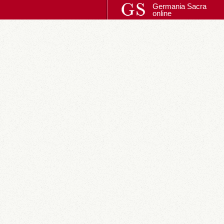
Germania Sacra
online