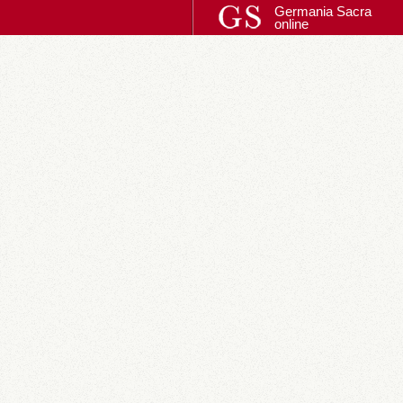
Germania Sacra
online