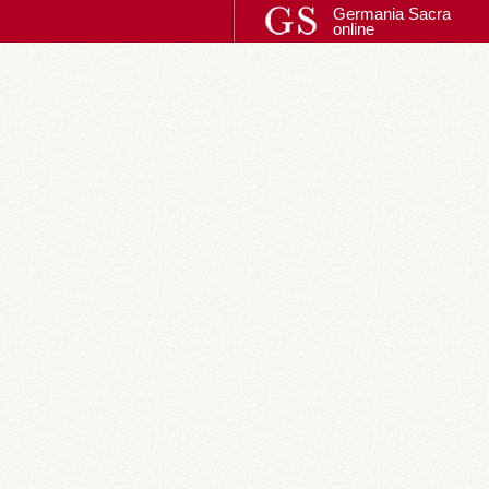
Germania Sacra
online