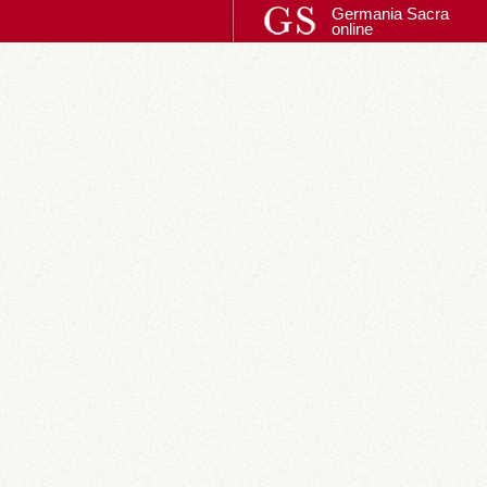
Germania Sacra
online