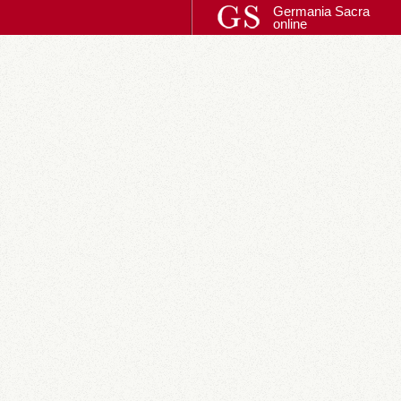
Germania Sacra
online