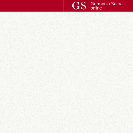
Germania Sacra
online