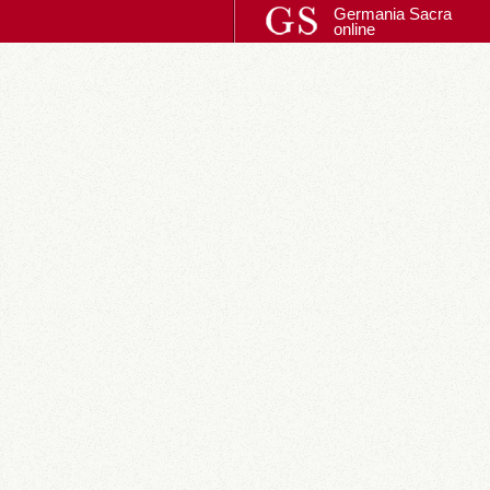
Germania Sacra
online