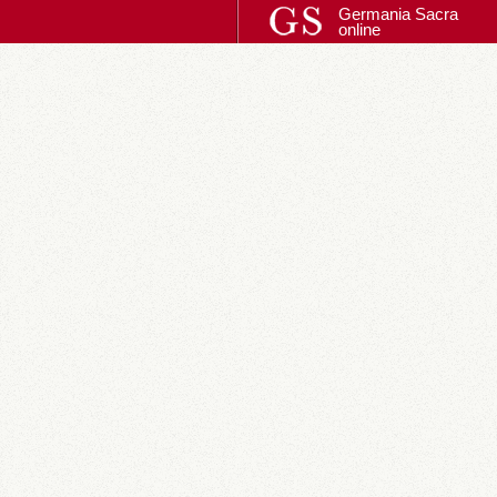
Germania Sacra
online