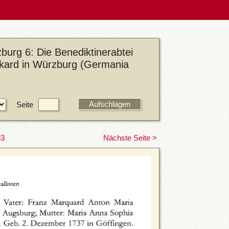
urg 6: Die Benediktinerabtei
urkard in Würzburg (Germania
Seite
83
Nächste Seite >