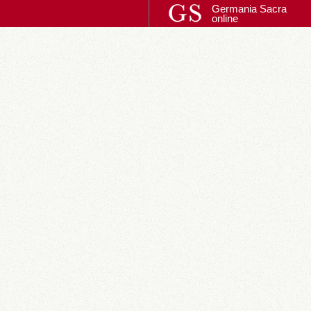
Germania Sacra
online