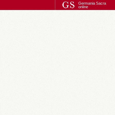
Germania Sacra
online