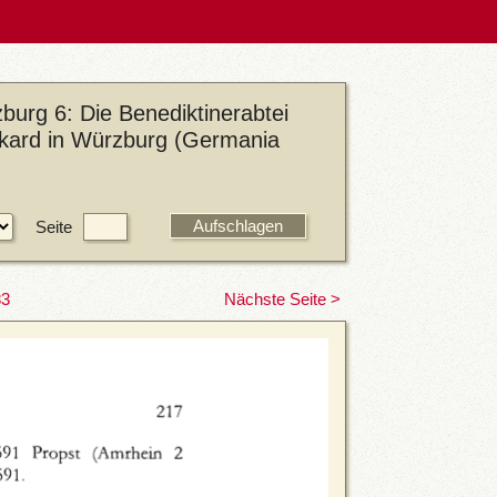
urg 6: Die Benediktinerabtei
urkard in Würzburg (Germania
Seite
83
Nächste Seite >