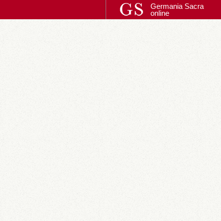
Germania Sacra
online