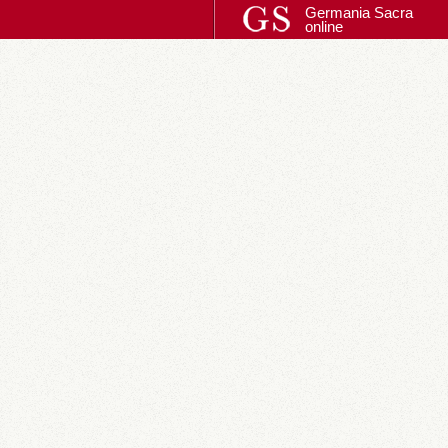
Germania Sacra
online