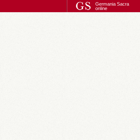
Germania Sacra
online