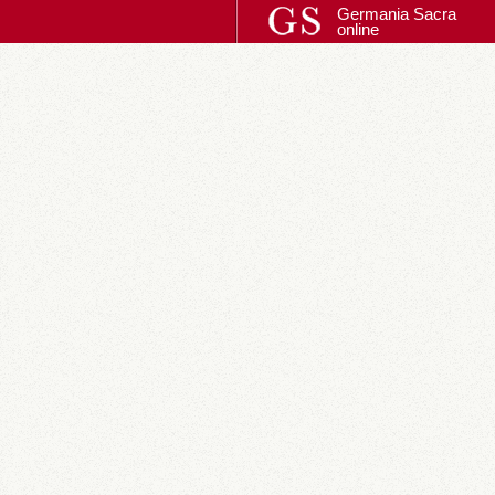
Germania Sacra
online