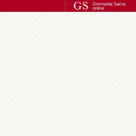
Germania Sacra
online