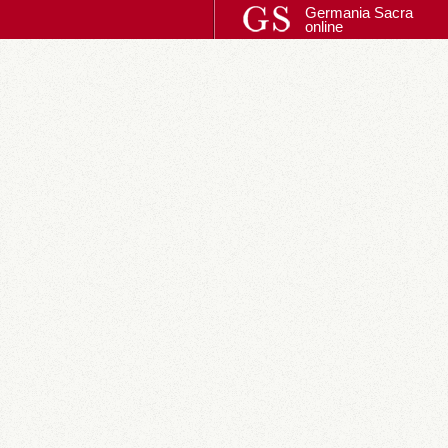
Germania Sacra
online