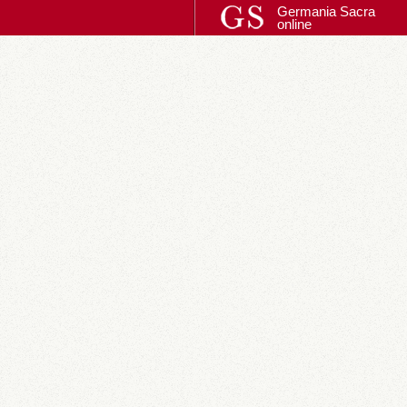
Germania Sacra
online