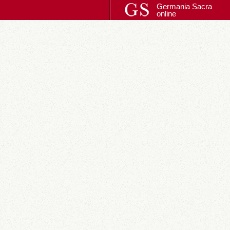
Germania Sacra
online