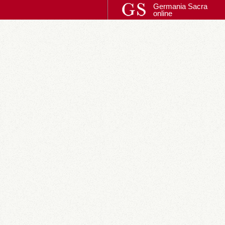
Germania Sacra
online