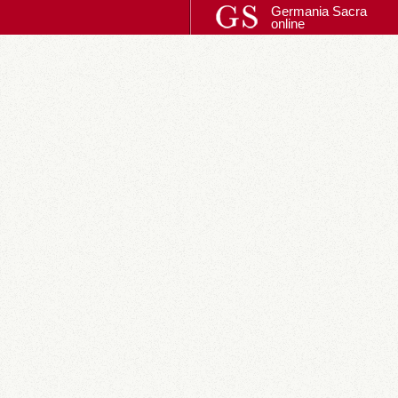
Germania Sacra
online