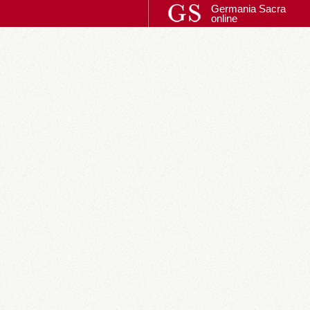
Germania Sacra
online