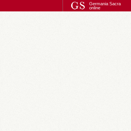
Germania Sacra
online