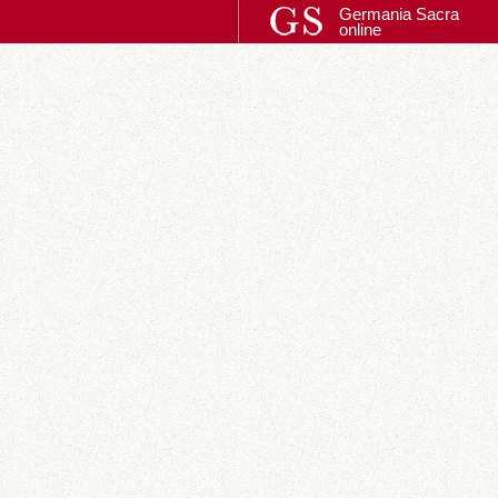
Germania Sacra
online