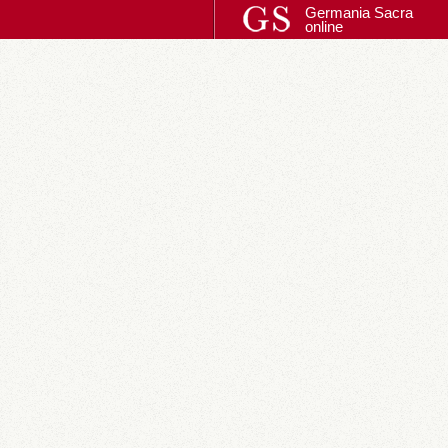
Germania Sacra
online