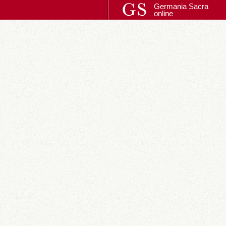
Germania Sacra
online