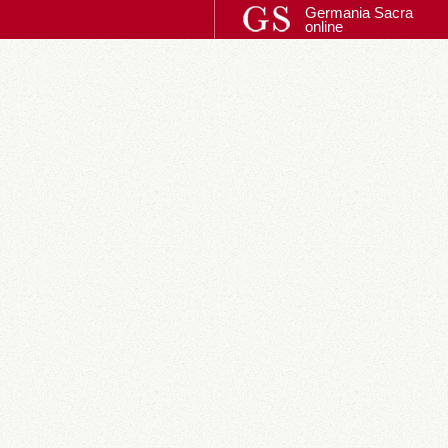
Germania Sacra
online