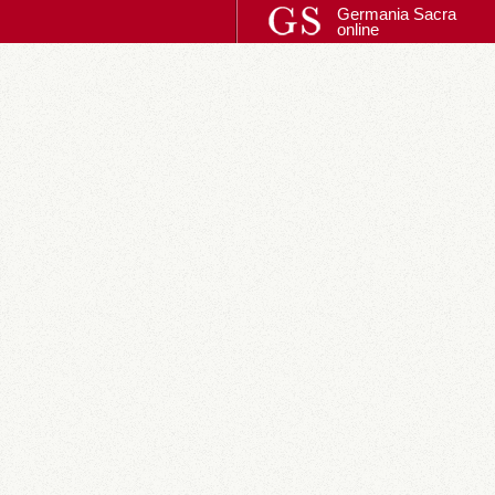
Germania Sacra
online