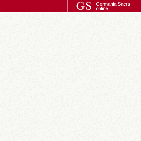
Germania Sacra
online