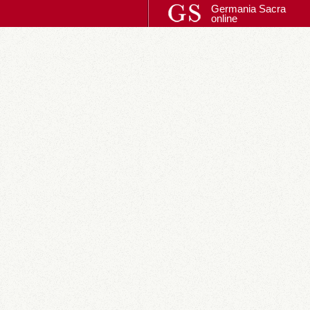
Germania Sacra
online