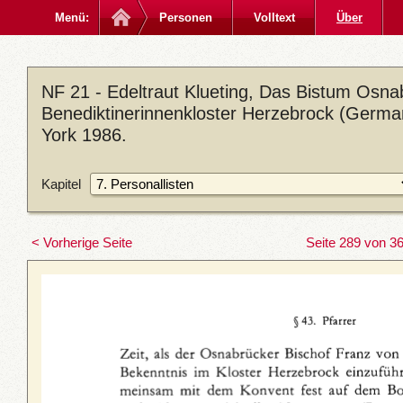
Menü:
Personen
Volltext
Über
NF 21 - Edeltraut Klueting, Das Bistum Osna
Benediktinerinnenkloster Herzebrock (German
York 1986.
Kapitel
< Vorherige Seite
Seite 289 von 3