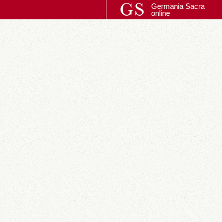
Germania Sacra
online