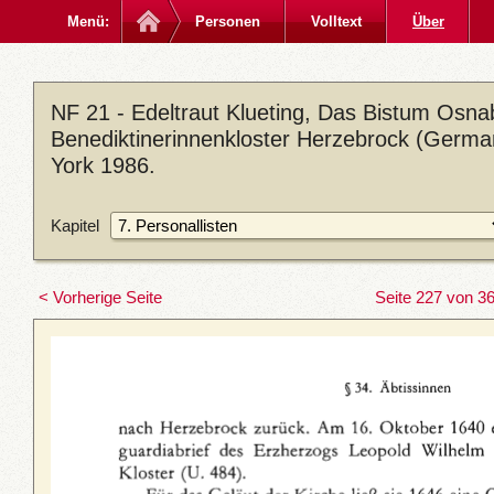
Menü:
Personen
Volltext
Über
NF 21 - Edeltraut Klueting, Das Bistum Osna
Benediktinerinnenkloster Herzebrock (German
York 1986.
Kapitel
< Vorherige Seite
Seite 227 von 3