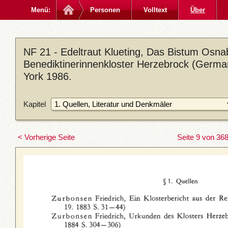
Menü:
Personen
Volltext
Über
NF 21 - Edeltraut Klueting, Das Bistum Osna
Benediktinerinnenkloster Herzebrock (German
York 1986.
Kapitel
< Vorherige Seite
Seite 9 von 36