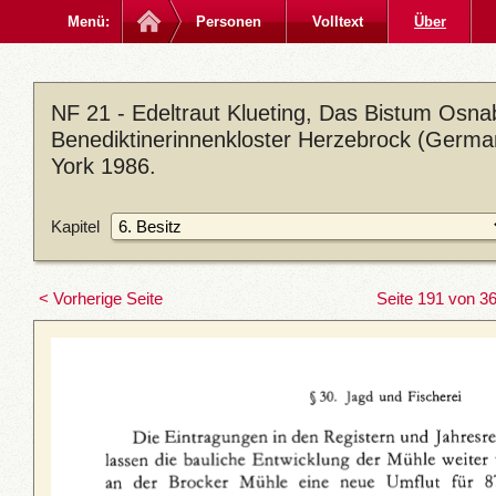
Menü:
Personen
Volltext
Über
NF 21 - Edeltraut Klueting, Das Bistum Osna
Benediktinerinnenkloster Herzebrock (German
York 1986.
Kapitel
< Vorherige Seite
Seite 191 von 3