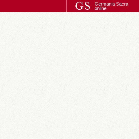
Germania Sacra
online