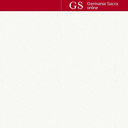
Germania Sacra
online