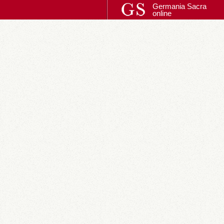
Germania Sacra
online