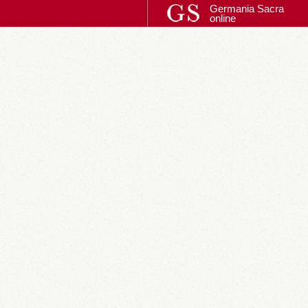
Germania Sacra
online