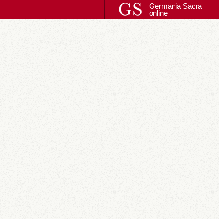
Germania Sacra
online