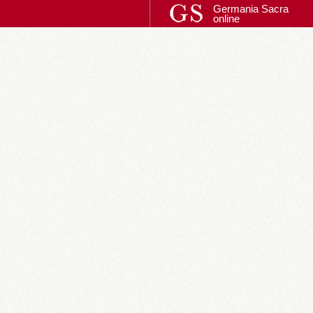
Germania Sacra
online