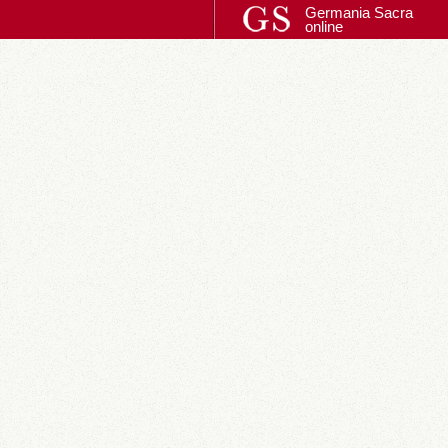
Germania Sacra
online