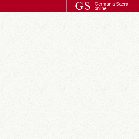
Germania Sacra
online