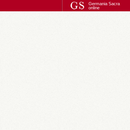
Germania Sacra
online