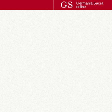
Germania Sacra
online