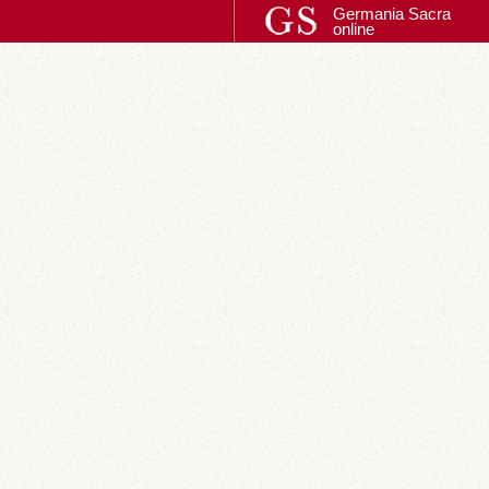
Germania Sacra
online