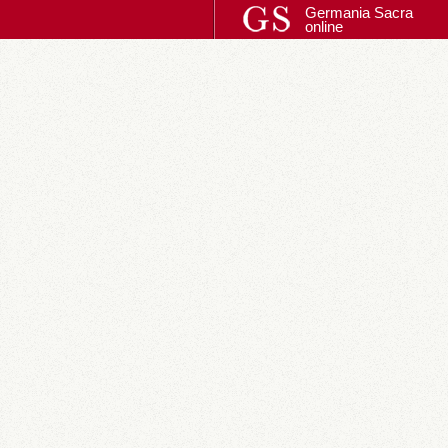
Germania Sacra
online