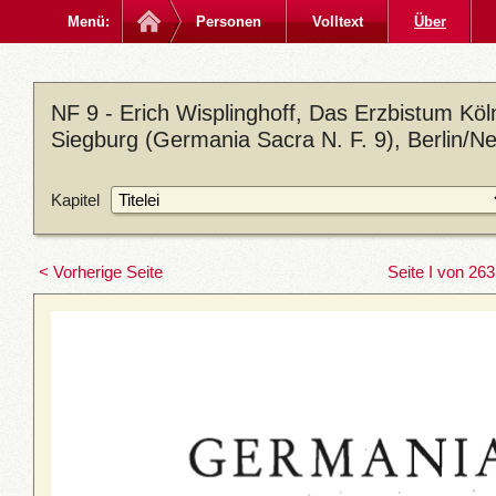
Menü:
Personen
Volltext
Über
NF 9 - Erich Wisplinghoff, Das Erzbistum Köln
Siegburg (Germania Sacra N. F. 9), Berlin/N
Kapitel
< Vorherige Seite
Seite I von 263