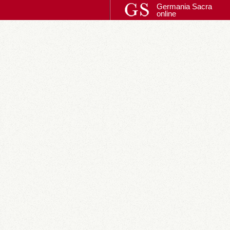
Germania Sacra
online