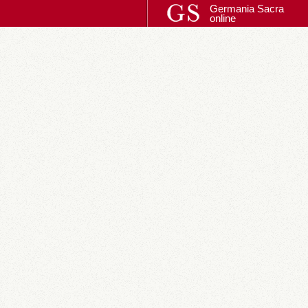
Germania Sacra
online